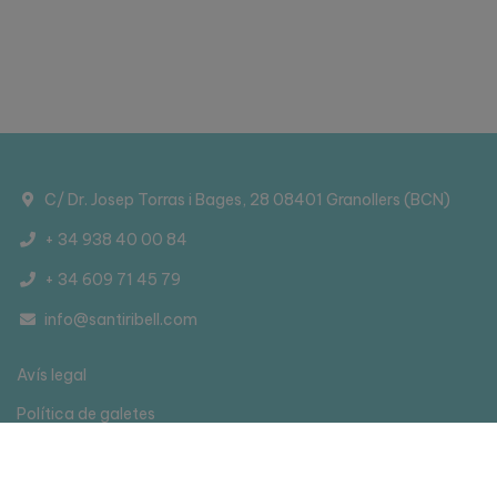
C/ Dr. Josep Torras i Bages, 28 08401 Granollers (BCN)
+ 34 938 40 00 84
+ 34 609 71 45 79
info@santiribell.com
Avís legal
Política de galetes
Política de privacitat
Accesibilitat