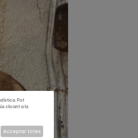
adística. Pot
ús clicant a la
Acceptar totes