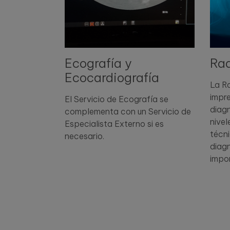
Ecografía y
Rad
Ecocardiografía
La Ra
impr
El Servicio de Ecografía se
diagn
complementa con un Servicio de
nivel
Especialista Externo si es
técn
necesario.
diagn
impo