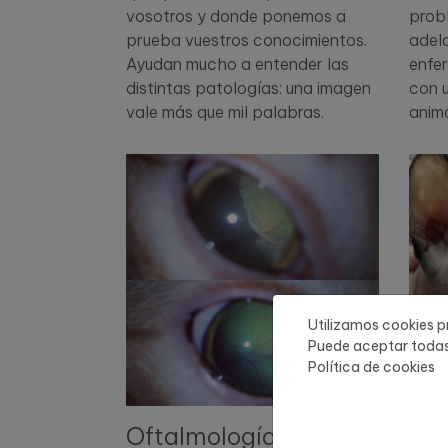
vosotros y donde ponemos a
prob
prueba vuestros conocimientos.
adela
Ayudan mucho a entender las
enfe
distintas patologías: una imagen
con u
vale más que mil palabras.
anima
Utilizamos cookies pr
Puede aceptar todas 
Política de cookies
Oftalmología
Der