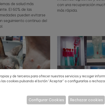
lemas de salud más
con una recuperación muc
nte. El 60% de las
más rápida.
rmedades pueden evitarse
n seguimiento continuo del
l.
opias y de terceros para ofrecer nuestros servicios y recoger infor
las cookies pulsando el botón “Aceptar” o configurarlas o rechazar
Configurar Cookies
Rechazar cookies
matología
Tratamiento con