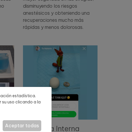
disminuyendo los riesgos
ho
anestésicos y obteniendo una
recuperaciones mucho más
rápidas y menos dolorosas.
mación estadística.
 su uso clicando a la
Aceptar todas
Medicina Interna