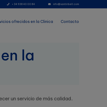
+ 34 938 40 00 84
info@santiribell.com
(current)
vicios ofrecidos en la Clinica
Contacto
en la
ecer un servicio de más calidad.