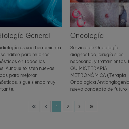
iología General
Oncología
diología es una herramienta
Servicio de Oncología:
escindible para muchos
diagnóstico, cirugía si es
ósticos en todos los
necesaria, y tratamientos. 
es. Aunque existen nuevas
QUIMIOTERAPIA
icas para mejorar
METRONÓMICA (Terapia
ósticos, sigue siendo muy
Oncológica Antiangiogénic
rtante.
nuevo concepto de futuro
1
2